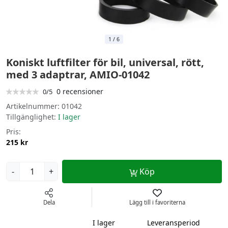
1
/
6
Koniskt luftfilter för bil, universal, rött,
med 3 adaptrar, AMIO-01042
0 recensioner
0/5
Artikelnummer:
01042
Tillgänglighet:
I lager
Pris:
215 kr
-
+
Köp
Dela
Lägg till i favoriterna
I lager
Leveransperiod