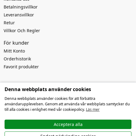
Betalningsvillkor
Leveransvillkor
Retur
Villkor Och Regler
För kunder
Mitt Konto
Orderhistorik
Favorit produkter
Rekvisita till
Denna webbplats använder cookies
Företagsnamn:
MB Atviros idėjos
Denna webbplats använder cookies för att förbättra
Företagskod: 303916994
användarupplevelsen. Genom att använda vår webbplats samtycker du
Momsnummer: LT100009259419
till alla cookies i enlighet med vår cookiepolicy.
Läs mer
Kontonummer: LT127300010142639019
SWIFT/BIC: HABALT22
Bank: AB Swedbank
Acceptera alla
E-post:
info@openauto.se