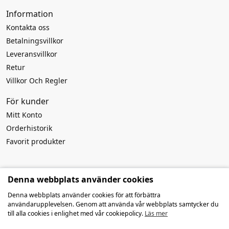
Information
Kontakta oss
Betalningsvillkor
Leveransvillkor
Retur
Villkor Och Regler
För kunder
Mitt Konto
Orderhistorik
Favorit produkter
Rekvisita till
Denna webbplats använder cookies
Företagsnamn:
MB Atviros idėjos
Denna webbplats använder cookies för att förbättra
Företagskod: 303916994
användarupplevelsen. Genom att använda vår webbplats samtycker du
Momsnummer: LT100009259419
till alla cookies i enlighet med vår cookiepolicy.
Läs mer
Kontonummer: LT127300010142639019
SWIFT/BIC: HABALT22