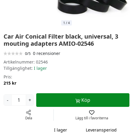
1
/
4
Car Air Conical Filter black, universal, 3
mouting adapters AMIO-02546
0 recensioner
0/5
Artikelnummer:
02546
Tillgänglighet:
I lager
Pris:
215 kr
-
+
Köp
Dela
Lägg till i favoriterna
I lager
Leveransperiod