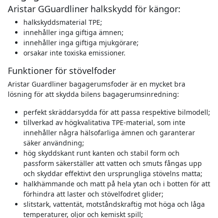
Aristar GGuardliner halkskydd för kängor:
halkskyddsmaterial TPE;
innehåller inga giftiga ämnen;
innehåller inga giftiga mjukgörare;
orsakar inte toxiska emissioner.
Funktioner för stövelfoder
Aristar Guardliner bagagerumsfoder är en mycket bra
lösning för att skydda bilens bagagerumsinredning:
perfekt skräddarsydda för att passa respektive bilmodell;
tillverkad av högkvalitativa TPE-material, som inte
innehåller några hälsofarliga ämnen och garanterar
säker användning;
hög skyddskant runt kanten och stabil form och
passform säkerställer att vatten och smuts fångas upp
och skyddar effektivt den ursprungliga stövelns matta;
halkhämmande och matt på hela ytan och i botten för att
förhindra att laster och stövelfodret glider;
slitstark, vattentät, motståndskraftig mot höga och låga
temperaturer, oljor och kemiskt spill;