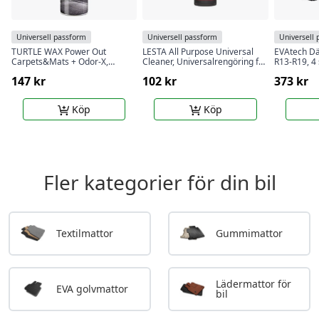
Universell passform
Universell passform
Universell
TURTLE WAX Power Out
LESTA All Purpose Universal
EVAtech Dä
Carpets&Mats + Odor-X,
Cleaner, Universalrengöring för
R13-R19, 4 
mattrengörare med
alla ändamål, 500 ml
147 kr
102 kr
373 kr
luktblockerande teknik, 400 ml
Köp
Köp
Fler kategorier för din bil
Textilmattor
Gummimattor
Lädermattor för
EVA golvmattor
bil