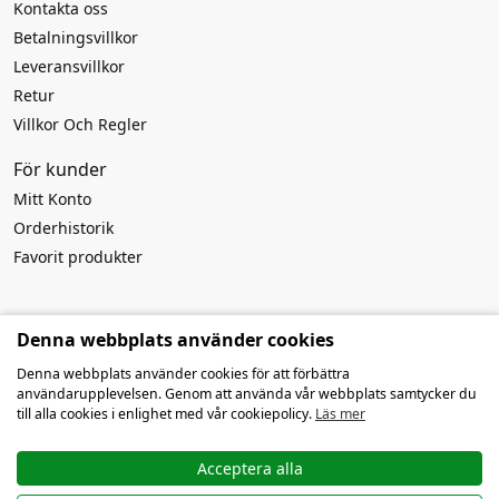
Kontakta oss
Betalningsvillkor
Leveransvillkor
Retur
Villkor Och Regler
För kunder
Mitt Konto
Orderhistorik
Favorit produkter
Rekvisita till
Denna webbplats använder cookies
Företagsnamn:
MB Atviros idėjos
Denna webbplats använder cookies för att förbättra
Företagskod: 303916994
användarupplevelsen. Genom att använda vår webbplats samtycker du
Momsnummer: LT100009259419
till alla cookies i enlighet med vår cookiepolicy.
Läs mer
Kontonummer: LT127300010142639019
SWIFT/BIC: HABALT22
Bank: AB Swedbank
Acceptera alla
E-post:
info@openauto.se