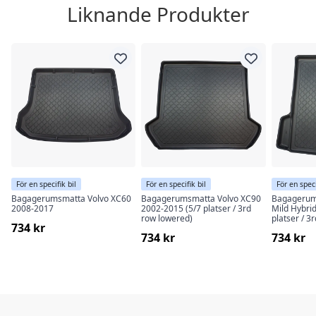
Liknande Produkter
För en specifik bil
För en specifik bil
För en speci
Bagagerumsmatta Volvo XC60
Bagagerumsmatta Volvo XC90
Bagagerum
2008-2017
2002-2015 (5/7 platser / 3rd
Mild Hybrid
row lowered)
platser / 3
734 kr
734 kr
734 kr